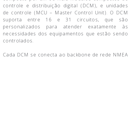
controle e distribuição digital (DCM), e unidades
de controle (MCU – Master Control Unit). O DCM
suporta entre 16 e 31 circuitos, que são
personalizados para atender exatamente às
necessidades dos equipamentos que estão sendo
controlados.
Cada DCM se conecta ao backbone de rede NMEA
2000®, permitindo que ele se comunique com os
outros DCMs e displays multifuncionais Garmin,
por meio de uma unidade WDU (Web Display Unit)
na rede Garmin Marine Network. Essa arquitetura
de rede flexível permite que os DCMs sejam
montados perto dos equipamentos que estão
controlados, fornecendo um sistema mais simples
de instalar e solucionar problemas.
O MCU é o processador central que aciona o