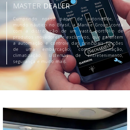
MASTER
DEALER
Cumprindo nosso papel de autoridade, do
mundo náutico no Brasil, a Marine Group conta
com a distribuição de um vasto portfólio de
produtos inovadores e exclusivos, que garantem
a automação e controle das principais funções
de uma embarcação, como iluminação,
climatização, sistemas de entretenimento,
segurança e muito mais.