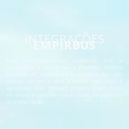
INTEGRAÇÕES
EMPIRBUS
Com um compromisso inabalável com a
inovação e a excelência, a Empirbus oferece
sistemas de automação e controle que não
apenas tornam a vida a bordo mais fácil e
agradável, mas também proporcionam maior
eficiência e controle sobre todos os aspectos
da embarcação.